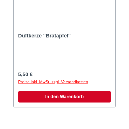
Duftkerze "Bratapfel"
Duftkerze "Bratapfel" im satiniertem Glas.
Höhe: 8cm.
Regulärer Preis:
5,50 €
Preise inkl. MwSt. zzgl. Versandkosten
In den Warenkorb