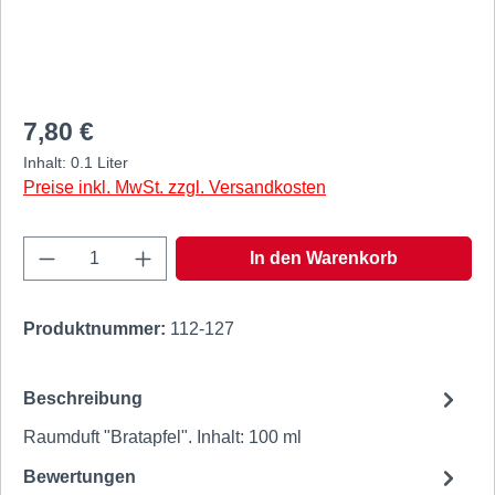
Regulärer Preis:
7,80 €
Inhalt:
0.1 Liter
Preise inkl. MwSt. zzgl. Versandkosten
Produkt Anzahl: Gib den gewünschten Wert e
In den Warenkorb
Produktnummer:
112-127
Beschreibung
Raumduft "Bratapfel". Inhalt: 100 ml
Bewertungen