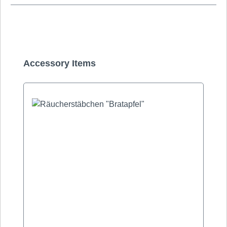
Produktgalerie überspringen
Accessory Items