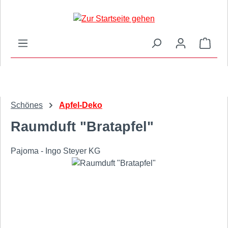
Zum Hauptinhalt springen
Ware
Schönes
Apfel-Deko
Raumduft "Bratapfel"
Pajoma - Ingo Steyer KG
Bildergalerie überspringen