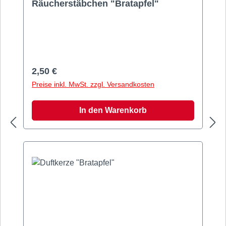
Räucherstäbchen "Bratapfel"
Räucherstäbchen "Bratapfel". Inhalt: 10
Stück. Länge: 28cm
Regulärer Preis:
2,50 €
Preise inkl. MwSt. zzgl. Versandkosten
In den Warenkorb