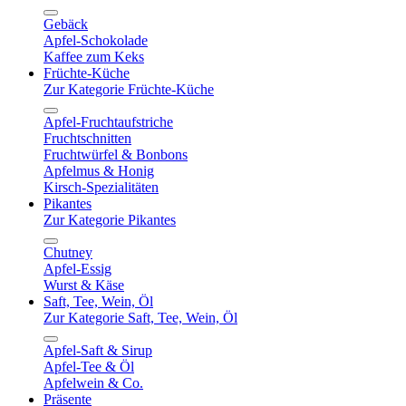
Gebäck
Apfel-Schokolade
Kaffee zum Keks
Früchte-Küche
Zur Kategorie Früchte-Küche
Apfel-Fruchtaufstriche
Fruchtschnitten
Fruchtwürfel & Bonbons
Apfelmus & Honig
Kirsch-Spezialitäten
Pikantes
Zur Kategorie Pikantes
Chutney
Apfel-Essig
Wurst & Käse
Saft, Tee, Wein, Öl
Zur Kategorie Saft, Tee, Wein, Öl
Apfel-Saft & Sirup
Apfel-Tee & Öl
Apfelwein & Co.
Präsente