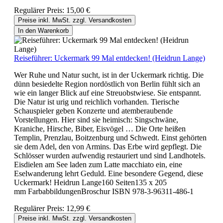
Regulärer Preis:
15,00 €
Preise inkl. MwSt. zzgl. Versandkosten
In den Warenkorb
Reiseführer: Uckermark 99 Mal entdecken! (Heidrun Lange)
Wer Ruhe und Natur sucht, ist in der Uckermark richtig. Die
dünn besiedelte Region nordöstlich von Berlin fühlt sich an
wie ein langer Blick auf eine Streuobstwiese. Sie entspannt.
Die Natur ist urig und reichlich vorhanden. Tierische
Schauspieler geben Konzerte und atemberaubende
Vorstellungen. Hier sind sie heimisch: Singschwäne,
Kraniche, Hirsche, Biber, Eisvögel … Die Orte heißen
Templin, Prenzlau, Boitzenburg und Schwedt. Einst gehörten
sie dem Adel, den von Armins. Das Erbe wird gepflegt. Die
Schlösser wurden aufwendig restauriert und sind Landhotels.
Eisdielen am See laden zum Latte macchiato ein, eine
Eselwanderung lehrt Geduld. Eine besondere Gegend, diese
Uckermark! Heidrun Lange160 Seiten135 x 205
mm FarbabbildungenBroschur ISBN 978-3-96311-486-1
Regulärer Preis:
12,99 €
Preise inkl. MwSt. zzgl. Versandkosten