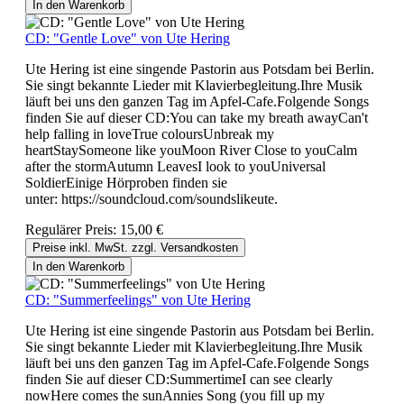
In den Warenkorb
CD: "Gentle Love" von Ute Hering
Ute Hering ist eine singende Pastorin aus Potsdam bei Berlin.
Sie singt bekannte Lieder mit Klavierbegleitung.Ihre Musik
läuft bei uns den ganzen Tag im Apfel-Cafe.Folgende Songs
finden Sie auf dieser CD:You can take my breath awayCan't
help falling in loveTrue coloursUnbreak my
heartStaySomeone like youMoon River Close to youCalm
after the stormAutumn LeavesI look to youUniversal
SoldierEinige Hörproben finden sie
unter: https://soundcloud.com/soundslikeute.
Regulärer Preis:
15,00 €
Preise inkl. MwSt. zzgl. Versandkosten
In den Warenkorb
CD: "Summerfeelings" von Ute Hering
Ute Hering ist eine singende Pastorin aus Potsdam bei Berlin.
Sie singt bekannte Lieder mit Klavierbegleitung.Ihre Musik
läuft bei uns den ganzen Tag im Apfel-Cafe.Folgende Songs
finden Sie auf dieser CD:SummertimeI can see clearly
nowHere comes the sunAnnies Song (you fill up my