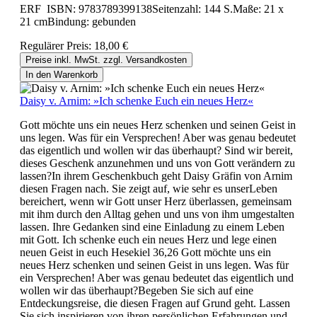
ERF ISBN: 9783789399138Seitenzahl: 144 S.Maße: 21 x
21 cmBindung: gebunden
Regulärer Preis:
18,00 €
Preise inkl. MwSt. zzgl. Versandkosten
In den Warenkorb
Daisy v. Arnim: »Ich schenke Euch ein neues Herz«
Gott möchte uns ein neues Herz schenken und seinen Geist in
uns legen. Was für ein Versprechen! Aber was genau bedeutet
das eigentlich und wollen wir das überhaupt? Sind wir bereit,
dieses Geschenk anzunehmen und uns von Gott verändern zu
lassen?In ihrem Geschenkbuch geht Daisy Gräfin von Arnim
diesen Fragen nach. Sie zeigt auf, wie sehr es unserLeben
bereichert, wenn wir Gott unser Herz überlassen, gemeinsam
mit ihm durch den Alltag gehen und uns von ihm umgestalten
lassen. Ihre Gedanken sind eine Einladung zu einem Leben
mit Gott. Ich schenke euch ein neues Herz und lege einen
neuen Geist in euch Hesekiel 36,26 Gott möchte uns ein
neues Herz schenken und seinen Geist in uns legen. Was für
ein Versprechen! Aber was genau bedeutet das eigentlich und
wollen wir das überhaupt?Begeben Sie sich auf eine
Entdeckungsreise, die diesen Fragen auf Grund geht. Lassen
Sie sich inspirieren von ihren persönlichen Erfahrungen und