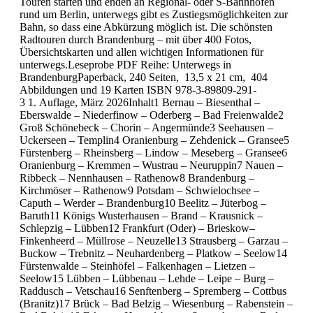
Touren starten und enden an Regional- oder S-Bahnhöfen
rund um Berlin, unterwegs gibt es Zustiegsmöglichkeiten zur
Bahn, so dass eine Abkürzung möglich ist. Die schönsten
Radtouren durch Brandenburg – mit über 400 Fotos,
Übersichtskarten und allen wichtigen Informationen für
unterwegs.Leseprobe PDF Reihe: Unterwegs in
BrandenburgPaperback, 240 Seiten, 13,5 x 21 cm, 404
Abbildungen und 19 Karten ISBN 978-3-89809-291-
3 1. Auflage, März 2026Inhalt1 Bernau – Biesenthal –
Eberswalde – Niederfinow – Oderberg – Bad Freienwalde2
Groß Schönebeck – Chorin – Angermünde3 Seehausen –
Uckerseen – Templin4 Oranienburg – Zehdenick – Gransee5
Fürstenberg – Rheinsberg – Lindow – Meseberg – Gransee6
Oranienburg – Kremmen – Wustrau – Neuruppin7 Nauen –
Ribbeck – Nennhausen – Rathenow8 Brandenburg –
Kirchmöser – Rathenow9 Potsdam – Schwielochsee –
Caputh – Werder – Brandenburg10 Beelitz – Jüterbog –
Baruth11 Königs Wusterhausen – Brand – Krausnick –
Schlepzig – Lübben12 Frankfurt (Oder) – Brieskow–
Finkenheerd – Müllrose – Neuzelle13 Strausberg – Garzau –
Buckow – Trebnitz – Neuhardenberg – Platkow – Seelow14
Fürstenwalde – Steinhöfel – Falkenhagen – Lietzen –
Seelow15 Lübben – Lübbenau – Lehde – Leipe – Burg –
Raddusch – Vetschau16 Senftenberg – Spremberg – Cottbus
(Branitz)17 Brück – Bad Belzig – Wiesenburg – Rabenstein –