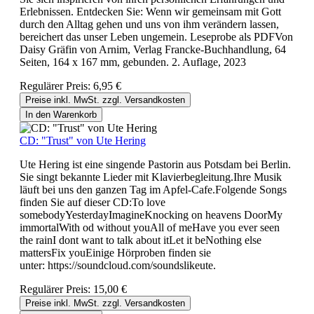
Erlebnissen. Entdecken Sie: Wenn wir gemeinsam mit Gott
durch den Alltag gehen und uns von ihm verändern lassen,
bereichert das unser Leben ungemein. Leseprobe als PDFVon
Daisy Gräfin von Arnim, Verlag Francke-Buchhandlung, 64
Seiten, 164 x 167 mm, gebunden. 2. Auflage, 2023
Regulärer Preis:
6,95 €
Preise inkl. MwSt. zzgl. Versandkosten
In den Warenkorb
CD: "Trust" von Ute Hering
Ute Hering ist eine singende Pastorin aus Potsdam bei Berlin.
Sie singt bekannte Lieder mit Klavierbegleitung.Ihre Musik
läuft bei uns den ganzen Tag im Apfel-Cafe.Folgende Songs
finden Sie auf dieser CD:To love
somebodyYesterdayImagineKnocking on heavens DoorMy
immortalWith od without youAll of meHave you ever seen
the rainI dont want to talk about itLet it beNothing else
mattersFix youEinige Hörproben finden sie
unter: https://soundcloud.com/soundslikeute.
Regulärer Preis:
15,00 €
Preise inkl. MwSt. zzgl. Versandkosten