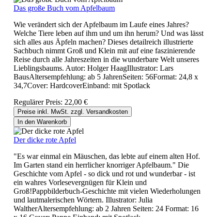
Das große Buch vom Apfelbaum
Wie verändert sich der Apfelbaum im Laufe eines Jahres?
Welche Tiere leben auf ihm und um ihn herum? Und was lässt
sich alles aus Äpfeln machen? Dieses detailreich illustrierte
Sachbuch nimmt Groß und Klein mit auf eine faszinierende
Reise durch alle Jahreszeiten in die wunderbare Welt unseres
Lieblingsbaums. Autor: Holger HaagIllustrator: Lars
BausAltersempfehlung: ab 5 JahrenSeiten: 56Format: 24,8 x
34,7Cover: HardcoverEinband: mit Spotlack
Regulärer Preis:
22,00 €
Preise inkl. MwSt. zzgl. Versandkosten
In den Warenkorb
Der dicke rote Apfel
"Es war einmal ein Mäuschen, das lebte auf einem alten Hof.
Im Garten stand ein herrlicher knorriger Apfelbaum." Die
Geschichte vom Apfel - so dick und rot und wunderbar - ist
ein wahres Vorlesevergnügen für Klein und
Groß!Pappbilderbuch-Geschichte mit vielen Wiederholungen
und lautmalerischen Wörtern. Illustrator: Julia
WaltherAltersempfehlung: ab 2 Jahren Seiten: 24 Format: 16