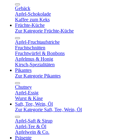
Gebäck
Apfel-Schokolade
Kaffee zum Keks
Früchte-Küche
Zur Kategorie Früchte-Küche
Apfel-Fruchtaufstriche
Fruchtschnitten
Fruchtwürfel & Bonbons
Apfelmus & Honig
Kirsch-Spezialitäten
Pikantes
Zur Kategorie Pikantes
Chutney
Apfel-Essig
Wurst & Käse
Saft, Tee, Wein, Öl
Zur Kategorie Saft, Tee, Wein, Öl
Apfel-Saft & Sirup
Apfel-Tee & Öl
Apfelwein & Co.
Präsente