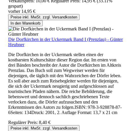
Verkaufspreis:
10,00 €
Regulärer Preis:
14,95 €
(33.11%
gespart)
vorher 14,95 €
Preise inkl. MwSt. zzgl. Versandkosten
In den Warenkorb
Die Dorfkirchen in der Uckermark Band I (Prenzlau) - Günter
Heubner
Die Dorfkirchen in der Uckermark stellen einen der
kostbarsten Kulturschätze dieser Region dar. Im ersten von
drei Bänden beschreibt der Autor die Dorfkirchen im Altkreis
Prenzlau. Das Buch soll zum Wegweiser werden für
diejenigen, die täglich mit den Wahrzeichen der Dörfer leben.
Es soll aber auch zum Reisebegleiter werden für diejenigen,
die sich der Uckermark neugierig und aufgeschlossen auf
touristischen Pfaden nähern. Die reiche Bebilderung, die
liebenswert und dennoch sachlich geschriebenen Texte
verlocken dazu, die Dörfer aufzusuchen und den
Erkenntnissen des Autors zu folgen.ISBN: 978-3-928878-87-
6Seiten: 134Druck: 2001, 2. Auflage Format: 13,7 x 21 cm
Regulärer Preis:
8,40 €
Preise inkl. MwSt. zzgl. Versandkosten