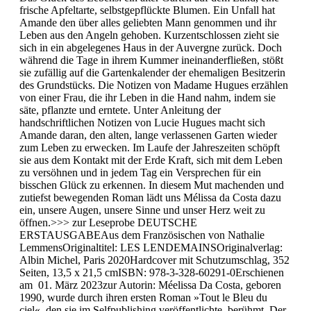
frische Apfeltarte, selbstgepflückte Blumen. Ein Unfall hat
Amande den über alles geliebten Mann genommen und ihr
Leben aus den Angeln gehoben. Kurzentschlossen zieht sie
sich in ein abgelegenes Haus in der Auvergne zurück. Doch
während die Tage in ihrem Kummer ineinanderfließen, stößt
sie zufällig auf die Gartenkalender der ehemaligen Besitzerin
des Grundstücks. Die Notizen von Madame Hugues erzählen
von einer Frau, die ihr Leben in die Hand nahm, indem sie
säte, pflanzte und erntete. Unter Anleitung der
handschriftlichen Notizen von Lucie Hugues macht sich
Amande daran, den alten, lange verlassenen Garten wieder
zum Leben zu erwecken. Im Laufe der Jahreszeiten schöpft
sie aus dem Kontakt mit der Erde Kraft, sich mit dem Leben
zu versöhnen und in jedem Tag ein Versprechen für ein
bisschen Glück zu erkennen. In diesem Mut machenden und
zutiefst bewegenden Roman lädt uns Mélissa da Costa dazu
ein, unsere Augen, unsere Sinne und unser Herz weit zu
öffnen.>>> zur Leseprobe DEUTSCHE
ERSTAUSGABEAus dem Französischen von Nathalie
LemmensOriginaltitel: LES LENDEMAINSOriginalverlag:
Albin Michel, Paris 2020Hardcover mit Schutzumschlag, 352
Seiten, 13,5 x 21,5 cmISBN: 978-3-328-60291-0Erschienen
am 01. März 2023zur Autorin: Méelissa Da Costa, geboren
1990, wurde durch ihren ersten Roman »Tout le Bleu du
ciel«, den sie im Selfpublishing veröffentlichte, berühmt. Der