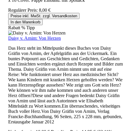
x 16 Cover: Pappe Einband: mit Spotlack
Regulärer Preis:
8,00 €
Preise inkl. MwSt. zzgl. Versandkosten
In den Warenkorb
Rabatt
%
Tipp
Daisy v. Arnim: Von Herzen
Das Herz steht im Mittelpunkt dieses Buches von Daisy
Gräfin von Arnim, der Apfelgräfin aus der Uckermark. Ein
buntes Potpourri aus Geschichten und Gedichten, Gedanken
und Einsichten werden ergänzt durch Rezepte und Bilder zum
Thema. Daisy Gräfin von Arnim nimmt uns mit auf eine
Reise: Wie funktioniert unser Herz aus medizinischer Sicht?
Wie kann Kindern mit kranken Herzen geholfen werden? Wie
kann Herzenspflege aussehen? Wie zeigt uns Gott sein Herz?
Wie können wir ihm nahe kommen und auch anderen unser
Herz öffnen?Diese und andere Fragen bedenkt Daisy Gräfin
von Arnim und lässt auch Autorinnen wie Elisabeth
Mittelstädt zu Wort kommen.Ein überraschendes, vielseitiges
Buch voller Herz.Von Daisy Gräfin von Arnim, Verlag
Francke-Buchhandlung, 96 Seiten, 225 x 228 mm, gebunden,
Erstausgabe Januar 2012