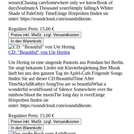
senses)Chasing carsSomewhere only we knowBook of
daysSoulmateA Thousand yearsSimply fallingA Whiter
Shade of PaleOnly TimeEinige Hörproben finden sie
unter: https://soundcloud.com/soundslikeute.
Regulärer Preis:
15,00 €
Preise inkl. MwSt. zzgl. Versandkosten
In den Warenkorb
CD: "Beautiful" von Ute Hering
Ute Hering ist eine singende Pastorin aus Potsdam bei Berlin.
Sie singt bekannte Lieder mit Klavierbegleitung.Ihre Musik
läuft bei uns den ganzen Tag im Apfel-Cafe.Folgende Songs
finden Sie auf dieser CD:BeautifulTime After
TimeSkyfallKathys SongYou are so beautfulWhat a
wonderful worldSound of Silence Somewhere over the
rainbowShoot the moonThe long day is overEinige
Hörproben finden sie
unter: https://soundcloud.com/soundslikeute.
Regulärer Preis:
15,00 €
Preise inkl. MwSt. zzgl. Versandkosten
In den Warenkorb