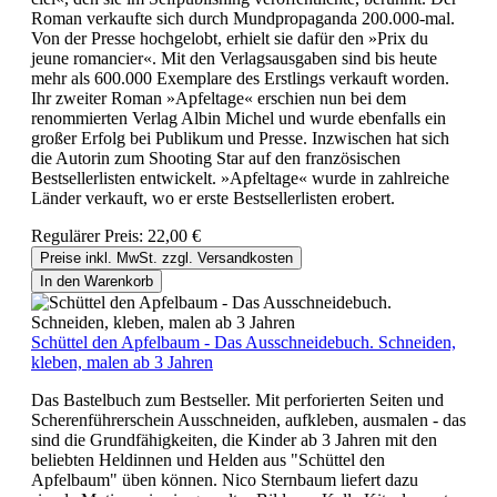
Roman verkaufte sich durch Mundpropaganda 200.000-mal.
Von der Presse hochgelobt, erhielt sie dafür den »Prix du
jeune romancier«. Mit den Verlagsausgaben sind bis heute
mehr als 600.000 Exemplare des Erstlings verkauft worden.
Ihr zweiter Roman »Apfeltage« erschien nun bei dem
renommierten Verlag Albin Michel und wurde ebenfalls ein
großer Erfolg bei Publikum und Presse. Inzwischen hat sich
die Autorin zum Shooting Star auf den französischen
Bestsellerlisten entwickelt. »Apfeltage« wurde in zahlreiche
Länder verkauft, wo er erste Bestsellerlisten erobert.
Regulärer Preis:
22,00 €
Preise inkl. MwSt. zzgl. Versandkosten
In den Warenkorb
Schüttel den Apfelbaum - Das Ausschneidebuch. Schneiden,
kleben, malen ab 3 Jahren
Das Bastelbuch zum Bestseller. Mit perforierten Seiten und
Scherenführerschein Ausschneiden, aufkleben, ausmalen - das
sind die Grundfähigkeiten, die Kinder ab 3 Jahren mit den
beliebten Heldinnen und Helden aus "Schüttel den
Apfelbaum" üben können. Nico Sternbaum liefert dazu