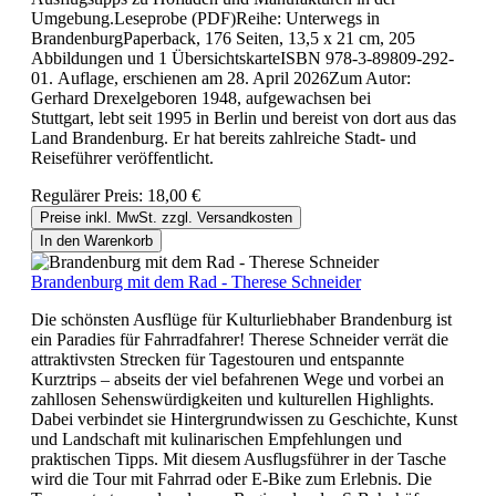
Umgebung.Leseprobe (PDF)Reihe: Unterwegs in
BrandenburgPaperback, 176 Seiten, 13,5 x 21 cm, 205
Abbildungen und 1 ÜbersichtskarteISBN 978-3-89809-292-
01. Auflage, erschienen am 28. April 2026Zum Autor:
Gerhard Drexelgeboren 1948, aufgewachsen bei
Stuttgart, lebt seit 1995 in Berlin und bereist von dort aus das
Land Brandenburg. Er hat bereits zahlreiche Stadt- und
Reiseführer veröffentlicht.
Regulärer Preis:
18,00 €
Preise inkl. MwSt. zzgl. Versandkosten
In den Warenkorb
Brandenburg mit dem Rad - Therese Schneider
Die schönsten Ausflüge für Kulturliebhaber Brandenburg ist
ein Paradies für Fahrradfahrer! Therese Schneider verrät die
attraktivsten Strecken für Tagestouren und entspannte
Kurztrips – abseits der viel befahrenen Wege und vorbei an
zahllosen Sehenswürdigkeiten und kulturellen Highlights.
Dabei verbindet sie Hintergrundwissen zu Geschichte, Kunst
und Landschaft mit kulinarischen Empfehlungen und
praktischen Tipps. Mit diesem Ausflugsführer in der Tasche
wird die Tour mit Fahrrad oder E-Bike zum Erlebnis. Die