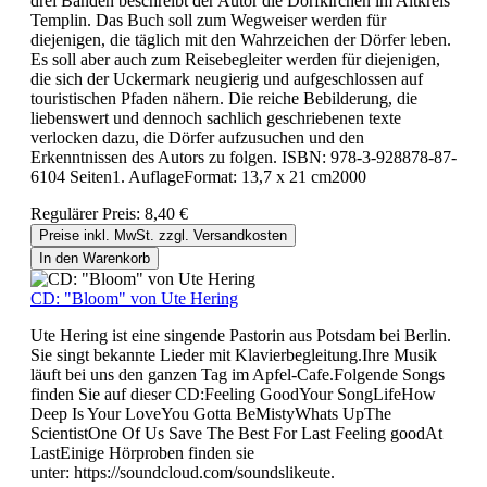
drei Bänden beschreibt der Autor die Dorfkirchen im Altkreis
Templin. Das Buch soll zum Wegweiser werden für
diejenigen, die täglich mit den Wahrzeichen der Dörfer leben.
Es soll aber auch zum Reisebegleiter werden für diejenigen,
die sich der Uckermark neugierig und aufgeschlossen auf
touristischen Pfaden nähern. Die reiche Bebilderung, die
liebenswert und dennoch sachlich geschriebenen texte
verlocken dazu, die Dörfer aufzusuchen und den
Erkenntnissen des Autors zu folgen. ISBN: 978-3-928878-87-
6104 Seiten1. AuflageFormat: 13,7 x 21 cm2000
Regulärer Preis:
8,40 €
Preise inkl. MwSt. zzgl. Versandkosten
In den Warenkorb
CD: "Bloom" von Ute Hering
Ute Hering ist eine singende Pastorin aus Potsdam bei Berlin.
Sie singt bekannte Lieder mit Klavierbegleitung.Ihre Musik
läuft bei uns den ganzen Tag im Apfel-Cafe.Folgende Songs
finden Sie auf dieser CD:Feeling GoodYour SongLifeHow
Deep Is Your LoveYou Gotta BeMistyWhats UpThe
ScientistOne Of Us Save The Best For Last Feeling goodAt
LastEinige Hörproben finden sie
unter: https://soundcloud.com/soundslikeute.