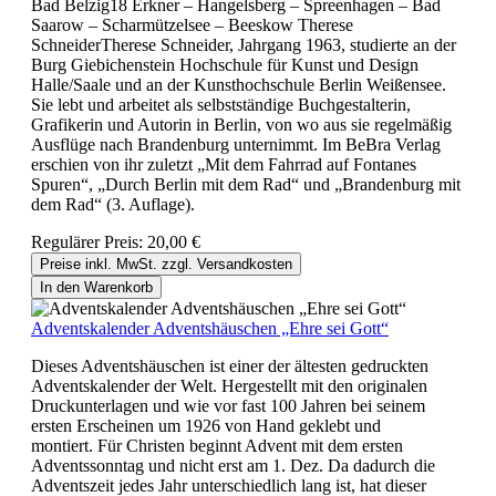
Bad Belzig18 Erkner – Hangelsberg – Spreenhagen – Bad
Saarow – Scharmützelsee – Beeskow Therese
SchneiderTherese Schneider, Jahrgang 1963, studierte an der
Burg Giebichenstein Hochschule für Kunst und Design
Halle/Saale und an der Kunsthochschule Berlin­ Weißensee.
Sie lebt und arbeitet als selbstständige Buchgestalterin,
Grafikerin und Autorin in Berlin, von wo aus sie regelmäßig
Ausflüge nach Brandenburg unternimmt. Im BeBra Verlag
erschien von ihr zuletzt „Mit dem Fahrrad auf Fontanes
Spuren“, „Durch Berlin mit dem Rad“ und „Brandenburg mit
dem Rad“ (3. Auflage).
Regulärer Preis:
20,00 €
Preise inkl. MwSt. zzgl. Versandkosten
In den Warenkorb
Adventskalender Adventshäuschen „Ehre sei Gott“
Dieses Adventshäuschen ist einer der ältesten gedruckten
Adventskalender der Welt. Hergestellt mit den originalen
Druckunterlagen und wie vor fast 100 Jahren bei seinem
ersten Erscheinen um 1926 von Hand geklebt und
montiert. Für Christen beginnt Advent mit dem ersten
Adventssonntag und nicht erst am 1. Dez. Da dadurch die
Adventszeit jedes Jahr unterschiedlich lang ist, hat dieser