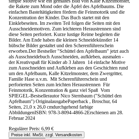
simple Motive wie ein gemaltes Bild von Kalle Kitzelmonster,
die Rakete zum Mond oder die Äpfel des Apfelbaums. Die
einfachen Basteltätigkeiten fördern die Feinmotorik und die
Konzentration der Kinder. Das Buch startet mit den
Einklebeseiten. Im zweiten Teil folgen die Seiten mit den
Ausschneidemotiven. Zum leichteren Heraustrennen sind
diese Seiten perforiert. Kurze lustige Reime begleiten die
Bilder. Am Ende haben die kleinen Schneidekünstler 14
hübsche Bilder gestaltet und den Scherenführerschein
erworben.Der Bestseller "Schüttel den Apfelbaum" jetzt auch
als Ausschneidebuch Ausschneiden, aufkleben, ausmalen -
der Kreativspaß für Kinder ab 3 Jahren 14 einfache Motive
zum Ausschneiden und Aufkleben aus den Geschichten rund
um den Apfelbaum, Kalle Kitzelmonster, dem Zwergritter,
Familie Hase u.v.m. Mit Scherenführerschein und
perforierten Seiten zum leichten Heraustrennen Für
Feinmotorik, Konzentration & ganz viel Spaß Vom
SPIEGEL-Bestsellerautor Nico Sternbaum ("Schüttel den
Apfelbaum") OriginalausgabePaperback , Broschur, 64
Seiten, 21,0 x 26,0 cmdurchgehend farbige
AbbildungenISBN: 978-3-8094-4866-2Erschienen am 28.
Februar 2024
Regulärer Preis:
6,99 €
Preise inkl. MwSt. zzgl. Versandkosten