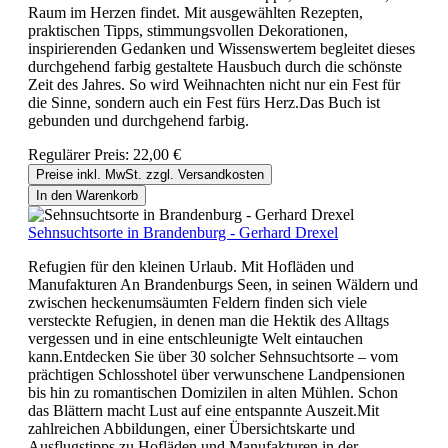
Raum im Herzen findet. Mit ausgewählten Rezepten,
praktischen Tipps, stimmungsvollen Dekorationen,
inspirierenden Gedanken und Wissenswertem begleitet dieses
durchgehend farbig gestaltete Hausbuch durch die schönste
Zeit des Jahres. So wird Weihnachten nicht nur ein Fest für
die Sinne, sondern auch ein Fest fürs Herz.Das Buch ist
gebunden und durchgehend farbig.
Regulärer Preis:
22,00 €
Preise inkl. MwSt. zzgl. Versandkosten
In den Warenkorb
Sehnsuchtsorte in Brandenburg - Gerhard Drexel
Refugien für den kleinen Urlaub. Mit Hofläden und
Manufakturen An Brandenburgs Seen, in seinen Wäldern und
zwischen heckenumsäumten Feldern finden sich viele
versteckte Refugien, in denen man die Hektik des Alltags
vergessen und in eine entschleunigte Welt eintauchen
kann.Entdecken Sie über 30 solcher Sehnsuchtsorte – vom
prächtigen Schlosshotel über verwunschene Landpensionen
bis hin zu romantischen Domizilen in alten Mühlen. Schon
das Blättern macht Lust auf eine entspannte Auszeit.Mit
zahlreichen Abbildungen, einer Übersichtskarte und
Ausflugstipps zu Hofläden und Manufakturen in der