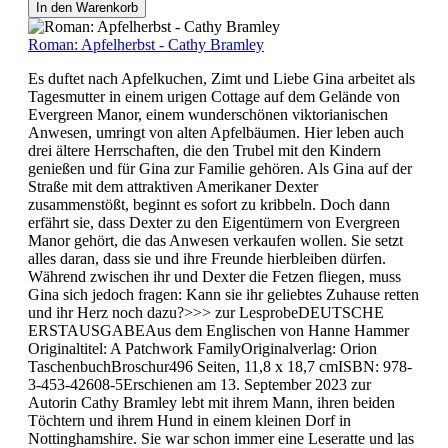
In den Warenkorb
Roman: Apfelherbst - Cathy Bramley
Es duftet nach Apfelkuchen, Zimt und Liebe Gina arbeitet als
Tagesmutter in einem urigen Cottage auf dem Gelände von
Evergreen Manor, einem wunderschönen viktorianischen
Anwesen, umringt von alten Apfelbäumen. Hier leben auch
drei ältere Herrschaften, die den Trubel mit den Kindern
genießen und für Gina zur Familie gehören. Als Gina auf der
Straße mit dem attraktiven Amerikaner Dexter
zusammenstößt, beginnt es sofort zu kribbeln. Doch dann
erfährt sie, dass Dexter zu den Eigentümern von Evergreen
Manor gehört, die das Anwesen verkaufen wollen. Sie setzt
alles daran, dass sie und ihre Freunde hierbleiben dürfen.
Während zwischen ihr und Dexter die Fetzen fliegen, muss
Gina sich jedoch fragen: Kann sie ihr geliebtes Zuhause retten
und ihr Herz noch dazu?>>> zur LesprobeDEUTSCHE
ERSTAUSGABEAus dem Englischen von Hanne Hammer
Originaltitel: A Patchwork FamilyOriginalverlag: Orion
TaschenbuchBroschur496 Seiten, 11,8 x 18,7 cmISBN: 978-
3-453-42608-5Erschienen am 13. September 2023 zur
Autorin Cathy Bramley lebt mit ihrem Mann, ihren beiden
Töchtern und ihrem Hund in einem kleinen Dorf in
Nottinghamshire. Sie war schon immer eine Leseratte und las