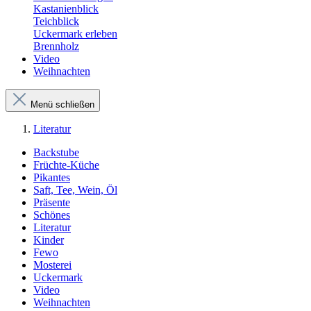
Kastanienblick
Teichblick
Uckermark erleben
Brennholz
Video
Weihnachten
Menü schließen
Literatur
Backstube
Früchte-Küche
Pikantes
Saft, Tee, Wein, Öl
Präsente
Schönes
Literatur
Kinder
Fewo
Mosterei
Uckermark
Video
Weihnachten