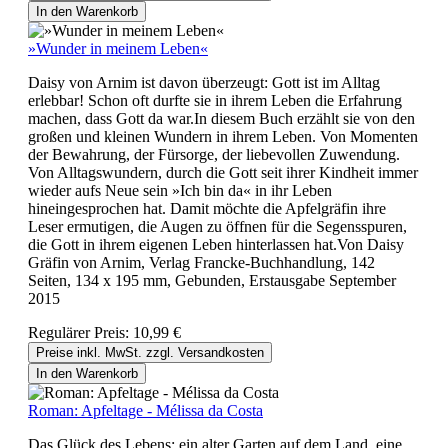
In den Warenkorb
»Wunder in meinem Leben«
Daisy von Arnim ist davon überzeugt: Gott ist im Alltag
erlebbar! Schon oft durfte sie in ihrem Leben die Erfahrung
machen, dass Gott da war.In diesem Buch erzählt sie von den
großen und kleinen Wundern in ihrem Leben. Von Momenten
der Bewahrung, der Fürsorge, der liebevollen Zuwendung.
Von Alltagswundern, durch die Gott seit ihrer Kindheit immer
wieder aufs Neue sein »Ich bin da« in ihr Leben
hineingesprochen hat. Damit möchte die Apfelgräfin ihre
Leser ermutigen, die Augen zu öffnen für die Segensspuren,
die Gott in ihrem eigenen Leben hinterlassen hat.Von Daisy
Gräfin von Arnim, Verlag Francke-Buchhandlung, 142
Seiten, 134 x 195 mm, Gebunden, Erstausgabe September
2015
Regulärer Preis:
10,99 €
Preise inkl. MwSt. zzgl. Versandkosten
In den Warenkorb
Roman: Apfeltage - Mélissa da Costa
Das Glück des Lebens: ein alter Garten auf dem Land, eine