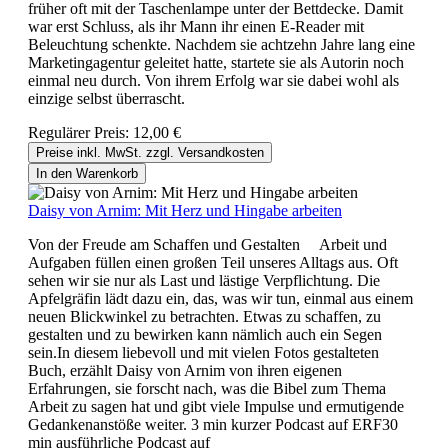
früher oft mit der Taschenlampe unter der Bettdecke. Damit
war erst Schluss, als ihr Mann ihr einen E-Reader mit
Beleuchtung schenkte. Nachdem sie achtzehn Jahre lang eine
Marketingagentur geleitet hatte, startete sie als Autorin noch
einmal neu durch. Von ihrem Erfolg war sie dabei wohl als
einzige selbst überrascht.
Regulärer Preis:
12,00 €
Preise inkl. MwSt. zzgl. Versandkosten
In den Warenkorb
Daisy von Arnim: Mit Herz und Hingabe arbeiten
Von der Freude am Schaffen und Gestalten Arbeit und
Aufgaben füllen einen großen Teil unseres Alltags aus. Oft
sehen wir sie nur als Last und lästige Verpflichtung. Die
Apfelgräfin lädt dazu ein, das, was wir tun, einmal aus einem
neuen Blickwinkel zu betrachten. Etwas zu schaffen, zu
gestalten und zu bewirken kann nämlich auch ein Segen
sein.In diesem liebevoll und mit vielen Fotos gestalteten
Buch, erzählt Daisy von Arnim von ihren eigenen
Erfahrungen, sie forscht nach, was die Bibel zum Thema
Arbeit zu sagen hat und gibt viele Impulse und ermutigende
Gedankenanstöße weiter. 3 min kurzer Podcast auf ERF30
min ausführliche Podcast auf