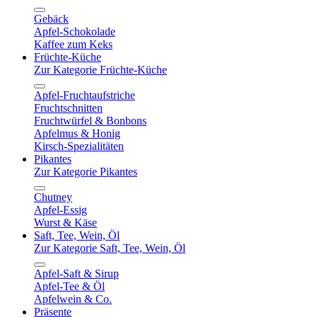
Gebäck
Apfel-Schokolade
Kaffee zum Keks
Früchte-Küche
Zur Kategorie Früchte-Küche
Apfel-Fruchtaufstriche
Fruchtschnitten
Fruchtwürfel & Bonbons
Apfelmus & Honig
Kirsch-Spezialitäten
Pikantes
Zur Kategorie Pikantes
Chutney
Apfel-Essig
Wurst & Käse
Saft, Tee, Wein, Öl
Zur Kategorie Saft, Tee, Wein, Öl
Apfel-Saft & Sirup
Apfel-Tee & Öl
Apfelwein & Co.
Präsente