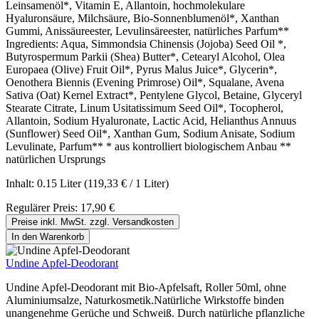
Leinsamenöl*, Vitamin E, Allantoin, hochmolekulare
Hyaluronsäure, Milchsäure, Bio-Sonnenblumenöl*, Xanthan
Gummi, Anissäureester, Levulinsäreester, natürliches Parfum**
Ingredients: Aqua, Simmondsia Chinensis (Jojoba) Seed Oil *,
Butyrospermum Parkii (Shea) Butter*, Cetearyl Alcohol, Olea
Europaea (Olive) Fruit Oil*, Pyrus Malus Juice*, Glycerin*,
Oenothera Biennis (Evening Primrose) Oil*, Squalane, Avena
Sativa (Oat) Kernel Extract*, Pentylene Glycol, Betaine, Glyceryl
Stearate Citrate, Linum Usitatissimum Seed Oil*, Tocopherol,
Allantoin, Sodium Hyaluronate, Lactic Acid, Helianthus Annuus
(Sunflower) Seed Oil*, Xanthan Gum, Sodium Anisate, Sodium
Levulinate, Parfum** * aus kontrolliert biologischem Anbau **
natürlichen Ursprungs
Inhalt:
0.15 Liter
(119,33 € / 1 Liter)
Regulärer Preis:
17,90 €
Preise inkl. MwSt. zzgl. Versandkosten
In den Warenkorb
Undine Apfel-Deodorant
Undine Apfel-Deodorant mit Bio-Apfelsaft, Roller 50ml, ohne
Aluminiumsalze, Naturkosmetik.Natürliche Wirkstoffe binden
unangenehme Gerüche und Schweiß. Durch natürliche pflanzliche