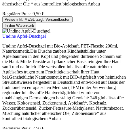
ätherischer Öle * aus kontrolliert biologischem Anbau
Regulärer Preis:
9,50 €
Preise inkl. MwSt. zzgl. Versandkosten
In den Warenkorb
Undine Apfel-Duschgel
Undine Apfel-Duschgel mit Bio-Apfelsaft, PET-Flasche 200ml,
Naturkosmetik.Die Dusche zaubert Kindheitsbilder unter
Apfelbäumen in den Kopf und pflegenden duftenden Schaum auf
die Haut. Milde Tenside auf pflanzlicher Basis reinigen Ihre Haut
sanft und natürlich. Die wertvollen Inhaltsstoffe naturtrübem
Apfelsaftes tragen zum Feuchtigkeitserhalt Ihrer Haut
bei.Ganzheitliche Naturkosmetik mit BIO-Apfelsaft von heimischen
Streuobstwiesen hergestellt in Deutschland entwickelt auf Basis der
traditionellen europäischen Medizin (TEM) unter Verwendung
regionaler Inhaltsstoffe Hautverträglichkeit wurde von
unabhängigen Dermatologen bestätigt Gewicht: 246 gInhaltsstoffe:
Wasser, Kokostensid, Zuckertensid, Apfelsaft*, Kochsalz,
Zuckerrübentensid, Zucker-Fettssäure-Methylester, Natriumbezoat,
Mischung natürlicher ätherischer Öle, Zitronensäure* aus
kontrolliert biologischem Anbau
Regulärer Preis:
7,50 €