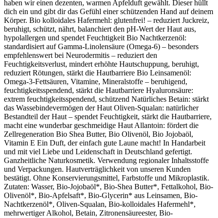
haben wir einen dezenten, warmen Apfelduft gewählt. Dieser hüllt
dich ein und gibt dir das Gefühl einer schützenden Hand auf deinem
Körper. Bio kolloidales Hafermehl: glutenfrei! – reduziert Juckreiz,
beruhigt, schützt, nährt, balanchiert den pH-Wert der Haut aus,
hypolallergen und spendet Feuchtigkeit Bio Nachtkerzenöl:
standardisiert auf Gamma-Linolensäure (Omega-6) – besonders
empfehlenswert bei Neurodermitis – reduziert den
Feuchtigkeitsverlust, mindert erhöhte Hautschuppung, beruhigt,
reduziert Rötungen, stärkt die Hautbarriere Bio Leinsamenöl:
Omega-3-Fettsäuren, Vitamine, Mineralstoffe – beruhigend,
feuchtigkeitsspendend, stärkt die Hautbarriere Hyaluronsäure:
extrem feuchtigkeitsspendend, schützend Natürliches Betain: stärkt
das Wassebindevermögen der Haut Oliven-Squalan: natürlicher
Bestandteil der Haut – spendet Feuchtigkeit, stärkt die Hautbarriere,
macht eine wunderbar geschmeidige Haut Allantoin: fördert die
Zellregeneration Bio Shea Butter, Bio Olivenöl, Bio Jojobaöl,
Vitamin E Ein Duft, der einfach gute Laune macht! In Handarbeit
und mit viel Liebe und Leidenschaft in Deutschland gefertigt.
Ganzheitliche Naturkosmetik. Verwendung regionaler Inhaltsstoffe
und Verpackungen. Hautverträglichkeit von unseren Kunden
bestätigt. Ohne Konservierungsmittel, Farbstoffe und Mikroplastik.
Zutaten: Wasser, Bio-Jojobaöl*, Bio-Shea Butter*, Fettalkohol, Bio-
Olivenöl*, Bio-Apfelsaft*, Bio-Glycerin* aus Leinsamen, Bio-
Nachtkerzenöl*, Oliven-Squalan, Bio-kolloidales Hafermehl*,
mehrwertiger Alkohol, Betain, Zitronensäureester, Bio-