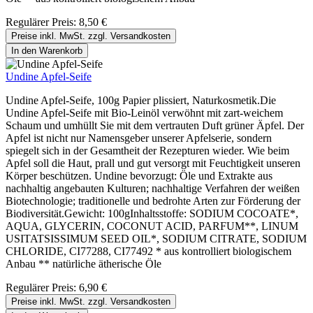
Regulärer Preis:
8,50 €
Preise inkl. MwSt. zzgl. Versandkosten
In den Warenkorb
Undine Apfel-Seife
Undine Apfel-Seife, 100g Papier plissiert, Naturkosmetik.Die
Undine Apfel-Seife mit Bio-Leinöl verwöhnt mit zart-weichem
Schaum und umhüllt Sie mit dem vertrauten Duft grüner Äpfel. Der
Apfel ist nicht nur Namensgeber unserer Apfelserie, sondern
spiegelt sich in der Gesamtheit der Rezepturen wieder. Wie beim
Apfel soll die Haut, prall und gut versorgt mit Feuchtigkeit unseren
Körper beschützen. Undine bevorzugt: Öle und Extrakte aus
nachhaltig angebauten Kulturen; nachhaltige Verfahren der weißen
Biotechnologie; traditionelle und bedrohte Arten zur Förderung der
Biodiversität.Gewicht: 100gInhaltsstoffe: SODIUM COCOATE*,
AQUA, GLYCERIN, COCONUT ACID, PARFUM**, LINUM
USITATSISSIMUM SEED OIL*, SODIUM CITRATE, SODIUM
CHLORIDE, CI77288, CI77492 * aus kontrolliert biologischem
Anbau ** natürliche ätherische Öle
Regulärer Preis:
6,90 €
Preise inkl. MwSt. zzgl. Versandkosten