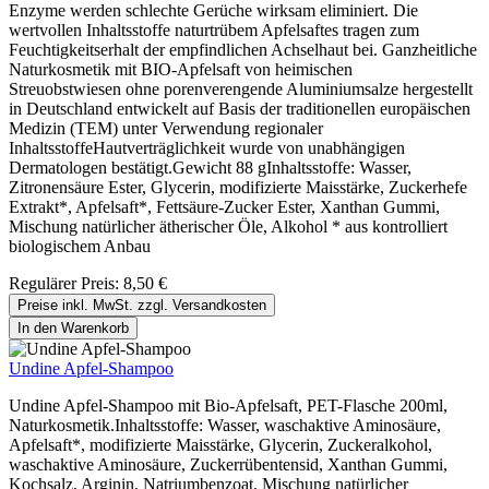
Enzyme werden schlechte Gerüche wirksam eliminiert. Die
wertvollen Inhaltsstoffe naturtrübem Apfelsaftes tragen zum
Feuchtigkeitserhalt der empfindlichen Achselhaut bei. Ganzheitliche
Naturkosmetik mit BIO-Apfelsaft von heimischen
Streuobstwiesen ohne porenverengende Aluminiumsalze hergestellt
in Deutschland entwickelt auf Basis der traditionellen europäischen
Medizin (TEM) unter Verwendung regionaler
InhaltsstoffeHautverträglichkeit wurde von unabhängigen
Dermatologen bestätigt.Gewicht 88 gInhaltsstoffe: Wasser,
Zitronensäure Ester, Glycerin, modifizierte Maisstärke, Zuckerhefe
Extrakt*, Apfelsaft*, Fettsäure-Zucker Ester, Xanthan Gummi,
Mischung natürlicher ätherischer Öle, Alkohol * aus kontrolliert
biologischem Anbau
Regulärer Preis:
8,50 €
Preise inkl. MwSt. zzgl. Versandkosten
In den Warenkorb
Undine Apfel-Shampoo
Undine Apfel-Shampoo mit Bio-Apfelsaft, PET-Flasche 200ml,
Naturkosmetik.Inhaltsstoffe: Wasser, waschaktive Aminosäure,
Apfelsaft*, modifizierte Maisstärke, Glycerin, Zuckeralkohol,
waschaktive Aminosäure, Zuckerrübentensid, Xanthan Gummi,
Kochsalz, Arginin, Natriumbenzoat, Mischung natürlicher