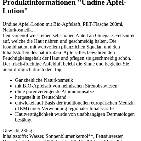
Produktinformationen "Undine Apfel-
Lotion"
Undine Apfel-Lotion mit Bio-Apfelsaft, PET-Flasche 200ml,
Naturkosmetik.
Leinsamenöl weist einen sehr hohen Anteil an Omega-3-Fettsäuren
auf, welche die Haut nähren und geschmeidig halten. Die
Kombination mit wertvollem pflanzlichen Squalan und den
Inhaltsstoffen des naturtrübem Apfelsaftes bewahren den
Feuchtigkeitsgehalt der Haut und pflegen sie geschmeidig schön.
Der frisch-fruchtige Apfelduft belebt die Sinne und begleitet Sie
unaufdringlich durch den Tag.
Ganzheitliche Naturkosmetik
mit BIO-Apfelsaft von heimischen Streuobstwiesen
ohne porenverengende Aluminiumsalze
hergestellt in Deutschland
entwickelt auf Basis der traditionellen europäischen Medizin
(TEM) unter Verwendung regionaler Inhaltsstoffe
Hautverträglichkeit wurde von unabhängigen Dermatologen
bestätigt.
Gewicht 236 g
Inhaltsstoffe: Wasser, Sonnenblumenkernöl**, Fettsäureester,