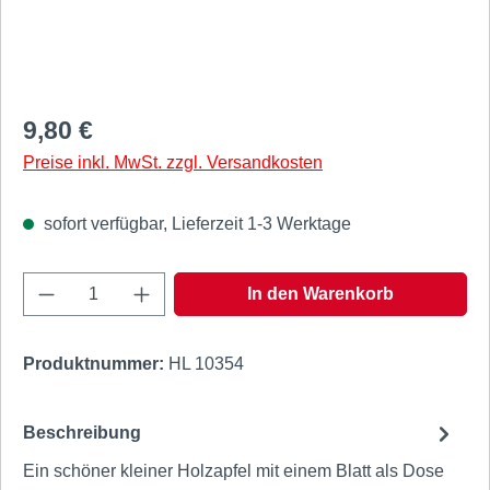
Regulärer Preis:
9,80 €
Preise inkl. MwSt. zzgl. Versandkosten
sofort verfügbar, Lieferzeit 1-3 Werktage
Produkt Anzahl: Gib den gewünschten Wert e
In den Warenkorb
Produktnummer:
HL 10354
Beschreibung
Ein schöner kleiner Holzapfel mit einem Blatt als Dose