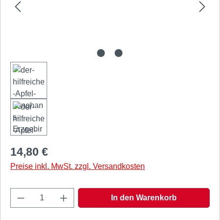
Regulärer Preis:
14,80 €
Preise inkl. MwSt. zzgl. Versandkosten
Produkt Anzahl: Gib den gewünschten Wert e
In den Warenkorb