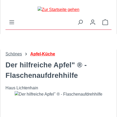
Zum Hauptinhalt springen
Ware
Schönes
Apfel-Küche
Der hilfreiche Apfel" ® -
Flaschenaufdrehhilfe
Haus Lichtenhain
Bildergalerie überspringen