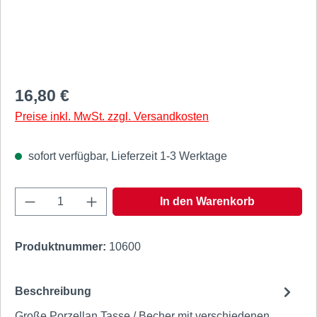
Regulärer Preis:
16,80 €
Preise inkl. MwSt. zzgl. Versandkosten
sofort verfügbar, Lieferzeit 1-3 Werktage
Produkt Anzahl: Gib den gewünschten Wert e
In den Warenkorb
Produktnummer:
10600
Beschreibung
Große Porzellan Tasse / Becher mit verschiedenen