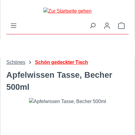
Zum Hauptinhalt springen
Ware
Schönes
Schön gedeckter Tisch
Apfelwissen Tasse, Becher
500ml
Bildergalerie überspringen