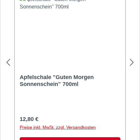
Apfelschale "Guten Morgen
Sonnenschein" 700ml
Schöne Schale mit Apfelmotiven.Maße: 13,5
x 13,5 x 7 cm Material: Fine Bone
ChinaVolumen: 700 ml Pflege:
Spülmaschinengeeignet
Regulärer Preis:
12,80 €
Preise inkl. MwSt. zzgl. Versandkosten