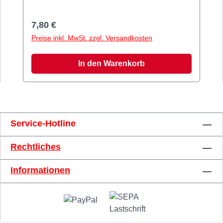
Kompott, Dessert oder kleine Snacks. Für
Müsli eher als Kinder- oder Probierportion
Regulärer Preis:
7,80 €
geeignet. Maße: ca. 115 x 115 x
Preise inkl. MwSt. zzgl. Versandkosten
30mm Material: Fine Bone ChinaVolumen:
ca. 250 ml
In den Warenkorb
Service-Hotline
Rechtliches
Informationen