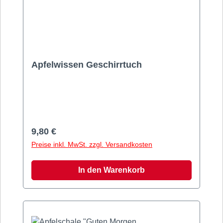
Apfelwissen Geschirrtuch
Dekoratives Geschirrtuch mit Äpfeln und
deren Sortenmerkmalen. Größe: 50x70
cm Material: 100 % Baumwolle, 200 gsm
Regulärer Preis:
9,80 €
Preise inkl. MwSt. zzgl. Versandkosten
In den Warenkorb