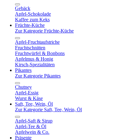
Gebäck
Apfel-Schokolade
Kaffee zum Keks
Früchte-Küche
Zur Kategorie Früchte-Küche
Apfel-Fruchtaufstriche
Fruchtschnitten
Fruchtwürfel & Bonbons
Apfelmus & Honig
Kirsch-Spezialitäten
Pikantes
Zur Kategorie Pikantes
Chutney
Apfel-Essig
Wurst & Käse
Saft, Tee, Wein, Öl
Zur Kategorie Saft, Tee, Wein, Öl
Apfel-Saft & Sirup
Apfel-Tee & Öl
Apfelwein & Co.
Präsente