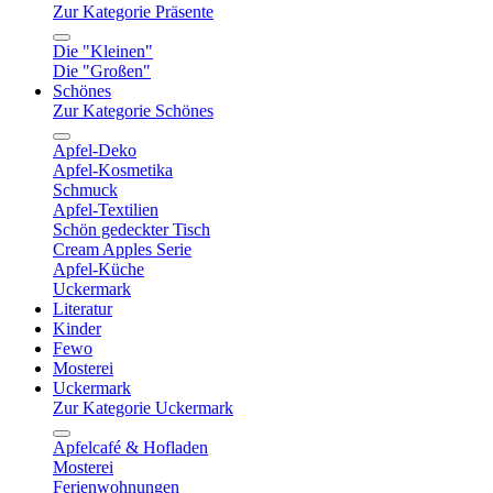
Zur Kategorie Präsente
Die "Kleinen"
Die "Großen"
Schönes
Zur Kategorie Schönes
Apfel-Deko
Apfel-Kosmetika
Schmuck
Apfel-Textilien
Schön gedeckter Tisch
Cream Apples Serie
Apfel-Küche
Uckermark
Literatur
Kinder
Fewo
Mosterei
Uckermark
Zur Kategorie Uckermark
Apfelcafé & Hofladen
Mosterei
Ferienwohnungen